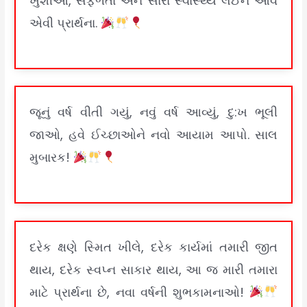
ખુશીઓ, સફળતા અને સારા સ્વાસ્થ્ય લઈને આવે
એવી પ્રાર્થના.
જૂનું વર્ષ વીતી ગયું, નવું વર્ષ આવ્યું, દુ:ખ ભૂલી
જાઓ, હવે ઈચ્છાઓને નવો આયામ આપો. સાલ
મુબારક!
દરેક ક્ષણે સ્મિત ખીલે, દરેક કાર્યમાં તમારી જીત
થાય, દરેક સ્વપ્ન સાકાર થાય, આ જ મારી તમારા
માટે પ્રાર્થના છે, નવા વર્ષની શુભકામનાઓ!