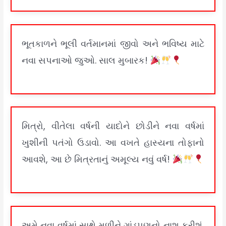
ભૂતકાળને ભૂલી વર્તમાનમાં જીવો અને ભવિષ્ય માટે
નવા સપનાઓ જુઓ. સાલ મુબારક!
મિત્રો, વીતેલા વર્ષની યાદોને છોડીને નવા વર્ષમાં
ખુશીની પતંગો ઉડાવો. આ વખતે હાસ્યના તોફાનો
આવશે, આ છે મિત્રતાનું અમૂલ્ય નવું વર્ષ!
અમે નવા વર્ષમાં સાથે મળીને ગાંડપણનો નાશ કરીશું,