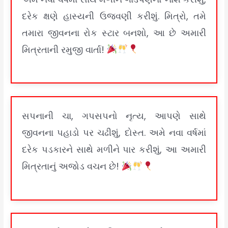
દરેક ક્ષણે હાસ્યની ઉજવણી કરીશું. મિત્રો, તમે
તમારા જીવનના રોક સ્ટાર બનશો, આ છે અમારી
મિત્રતાની રમુજી વાર્તા!
સપનાની ચા, ગપસપનો નૃત્ય, આપણે સાથે
જીવનના પહાડો પર ચઢીશું, દોસ્ત. અમે નવા વર્ષમાં
દરેક પડકારને સાથે મળીને પાર કરીશું, આ અમારી
મિત્રતાનું અજોડ વચન છે!