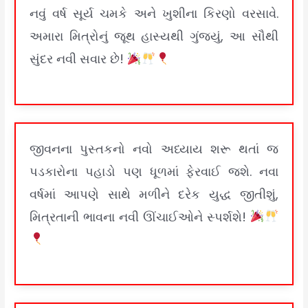
નવું વર્ષ સૂર્ય ચમકે અને ખુશીના કિરણો વરસાવે.
અમારા મિત્રોનું જૂથ હાસ્યથી ગુંજ્યું, આ સૌથી
સુંદર નવી સવાર છે!
જીવનના પુસ્તકનો નવો અધ્યાય શરૂ થતાં જ
પડકારોના પહાડો પણ ધૂળમાં ફેરવાઈ જશે. નવા
વર્ષમાં આપણે સાથે મળીને દરેક યુદ્ધ જીતીશું,
મિત્રતાની ભાવના નવી ઊંચાઈઓને સ્પર્શશે!