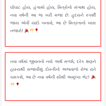
ઘોંઘાટ હોય, હંગામો હોય, મિત્રોનો સંગાથ હોય,
નવા વર્ષની આ જ ખરી મજા છે. હૃદયને સ્પર્શી
જાય એવી યાદો બનાવો, આ છે મિત્રતાનો ખાસ
નજારો!
નવા વર્ષમાં જીવનનો નવો અર્થ મળશે, દરેક ક્ષણને
હાસ્યથી સજાવીશું. દોસ્તીનો અજવાળો રોજ રાતે
ચમકશે, આ છે નવા વર્ષની સૌથી અમૂલ્ય ભેટ!