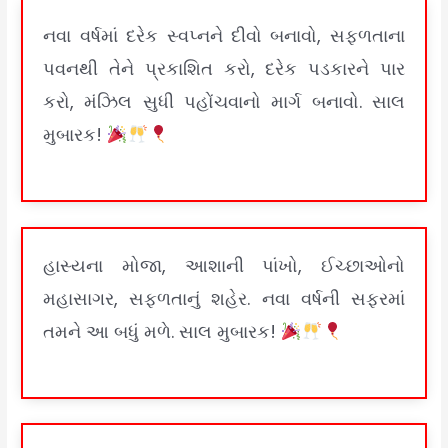
નવા વર્ષમાં દરેક સ્વપ્નને દીવો બનાવો, સફળતાના
પવનથી તેને પ્રકાશિત કરો, દરેક પડકારને પાર
કરો, મંઝિલ સુધી પહોંચવાનો માર્ગ બનાવો. સાલ
મુબારક!
હાસ્યના મોજા, આશાની પાંખો, ઈચ્છાઓનો
મહાસાગર, સફળતાનું શહેર. નવા વર્ષની સફરમાં
તમને આ બધું મળે. સાલ મુબારક!