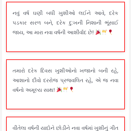
નવું વર્ષ ઘણી બધી ખુશીઓ લઈને આવે, દરેક
પડકાર સરળ બને, દરેક દુ:ખની નિશાની ભૂંસાઈ
જાય, આ મારા નવા વર્ષની આશીર્વાદ છે!
તમારો દરેક દિવસ ખુશીઓનો ખજાનો બની રહે,
આશાનો દીવો દરરોજ પ્રજ્વલિત રહે, એ જ નવા
વર્ષનો અમૂલ્ય સાથ!
વીતેલા વર્ષની યાદોને છોડીને નવા વર્ષમાં ખુશીનું ગીત