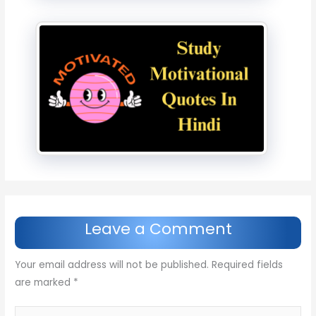
Leave a Comment
Your email address will not be published.
Required fields
are marked
*
Type