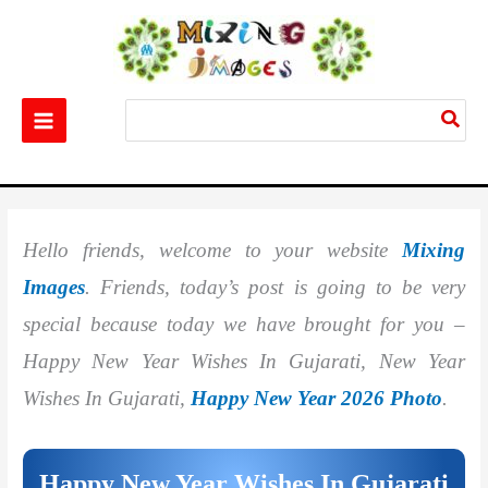
Skip
to
content
Search
for:
Home
Quotes & Wishes
Best 50+ Happy New Year Wishes In Gujarati
Hello friends, welcome to your website
Mixing
Images
. Friends, today’s post is going to be very
special because today we have brought for you –
Happy New Year Wishes In Gujarati, New Year
Wishes In Gujarati,
Happy New Year 2026 Photo
.
Happy New Year Wishes In Gujarati