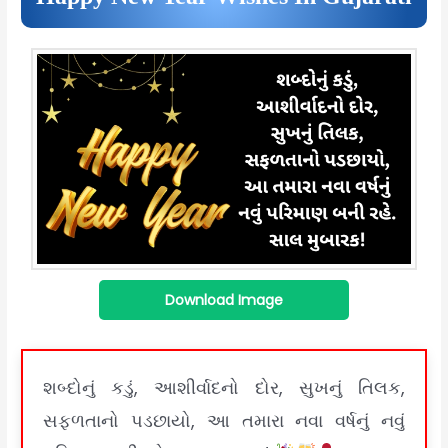
Download Image
શબ્દોનું કડું, આશીર્વાદનો દોર, સુખનું તિલક,
સફળતાનો પડછાયો, આ તમારા નવા વર્ષનું નવું