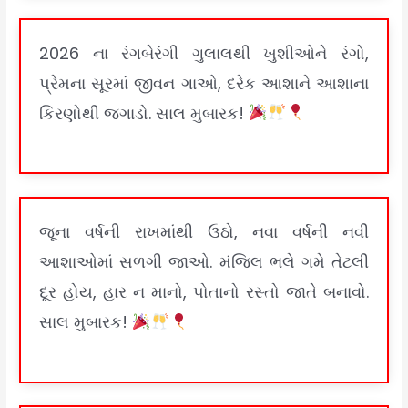
2026 ના રંગબેરંગી ગુલાલથી ખુશીઓને રંગો,
પ્રેમના સૂરમાં જીવન ગાઓ, દરેક આશાને આશાના
કિરણોથી જગાડો. સાલ મુબારક!
જૂના વર્ષની રાખમાંથી ઉઠો, નવા વર્ષની નવી
આશાઓમાં સળગી જાઓ. મંજિલ ભલે ગમે તેટલી
દૂર હોય, હાર ન માનો, પોતાનો રસ્તો જાતે બનાવો.
સાલ મુબારક!