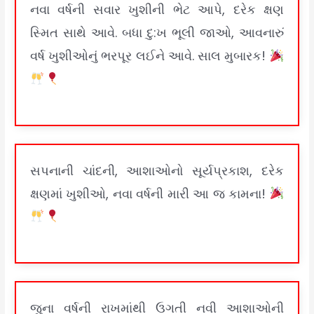
નવા વર્ષની સવાર ખુશીની ભેટ આપે, દરેક ક્ષણ
સ્મિત સાથે આવે. બધા દુ:ખ ભૂલી જાઓ, આવનારું
વર્ષ ખુશીઓનું ભરપૂર લઈને આવે. સાલ મુબારક!
સપનાની ચાંદની, આશાઓનો સૂર્યપ્રકાશ, દરેક
ક્ષણમાં ખુશીઓ, નવા વર્ષની મારી આ જ કામના!
જુના વર્ષની રાખમાંથી ઉગતી નવી આશાઓની