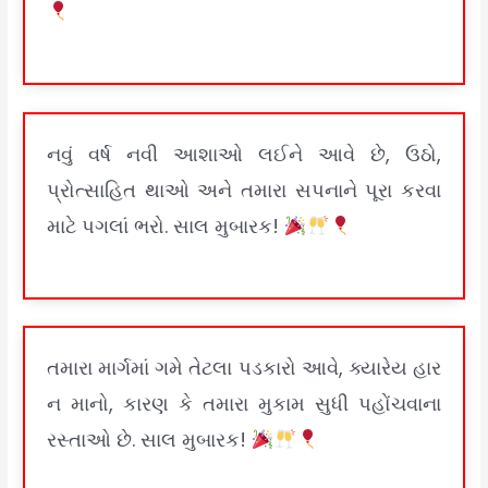
નવું વર્ષ નવી આશાઓ લઈને આવે છે, ઉઠો,
પ્રોત્સાહિત થાઓ અને તમારા સપનાને પૂરા કરવા
માટે પગલાં ભરો. સાલ મુબારક!
તમારા માર્ગમાં ગમે તેટલા પડકારો આવે, ક્યારેય હાર
ન માનો, કારણ કે તમારા મુકામ સુધી પહોંચવાના
રસ્તાઓ છે. સાલ મુબારક!