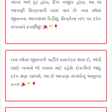
અંતર ભલે દૂર હોય, દિલ નજીક હોય, આ જ
આપણી મિત્રતાની ખાસ વાત છે. નવા વર્ષમાં
જીવનના આકાશમાં ઉડીશું, મિત્રોના બળ પર દરેક
સપનાને સ્પર્શીશું!
નવા વર્ષમાં જીવનની પાર્ટીને ધમાકેદાર થવા દો, એવી
યાદો બનાવો જે કાયમ માટે રહેશે. દોસ્તીનો જાદુ
દરેક ક્ષણ ચાલશે, આ છે આપણા સંબંધોનું અમૂલ્ય
રત્ન!