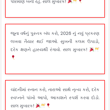
પરિમાણ બની રહે. સાલ મુબારક!
જૂના વર્ષનું પુસ્તક બંધ કરો, 2026 નું નવું પ્રકરણ
લખવા તૈયાર થઈ જાઓ. સુખની કલમ ઉપાડો,
દરેક ક્ષણને હાસ્યથી રંગાવો. સાલ મુબારક!
ચાંદનીમાં સ્નાન કરો, તારાઓ સાથે નૃત્ય કરો, દરેક
સ્વપ્નને પાંખો આપો, આકાશને સ્પર્શ કરવા દોડો.
સાલ મુબારક!