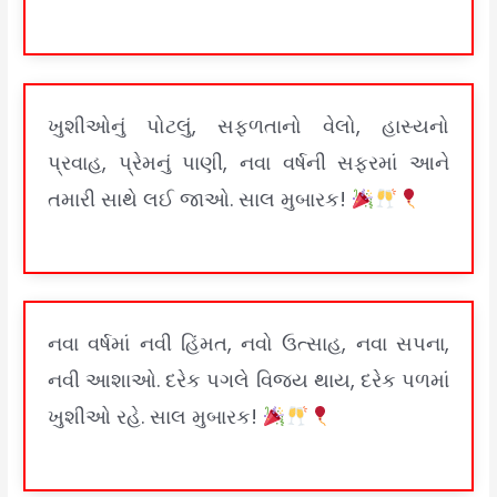
ખુશીઓનું પોટલું, સફળતાનો વેલો, હાસ્યનો
પ્રવાહ, પ્રેમનું પાણી, નવા વર્ષની સફરમાં આને
તમારી સાથે લઈ જાઓ. સાલ મુબારક!
નવા વર્ષમાં નવી હિંમત, નવો ઉત્સાહ, નવા સપના,
નવી આશાઓ. દરેક પગલે વિજય થાય, દરેક પળમાં
ખુશીઓ રહે. સાલ મુબારક!