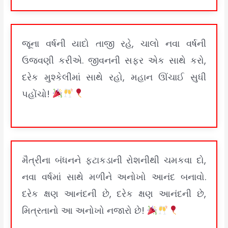
જૂના વર્ષની યાદો તાજી રહે, ચાલો નવા વર્ષની
ઉજવણી કરીએ. જીવનની સફર એક સાથે કરો,
દરેક મુશ્કેલીમાં સાથે રહો, મહાન ઊંચાઈ સુધી
પહોંચો!
મૈત્રીના બંધનને ફટાકડાની રોશનીથી ચમકવા દો,
નવા વર્ષમાં સાથે મળીને અનોખો આનંદ બનાવો.
દરેક ક્ષણ આનંદની છે, દરેક ક્ષણ આનંદની છે,
મિત્રતાનો આ અનોખો નજારો છે!