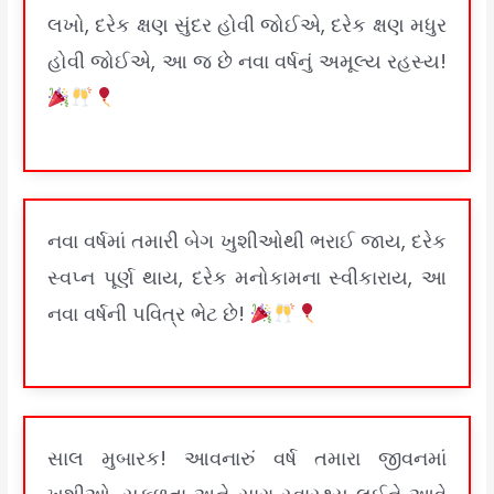
લખો, દરેક ક્ષણ સુંદર હોવી જોઈએ, દરેક ક્ષણ મધુર
હોવી જોઈએ, આ જ છે નવા વર્ષનું અમૂલ્ય રહસ્ય!
નવા વર્ષમાં તમારી બેગ ખુશીઓથી ભરાઈ જાય, દરેક
સ્વપ્ન પૂર્ણ થાય, દરેક મનોકામના સ્વીકારાય, આ
નવા વર્ષની પવિત્ર ભેટ છે!
સાલ મુબારક! આવનારું વર્ષ તમારા જીવનમાં