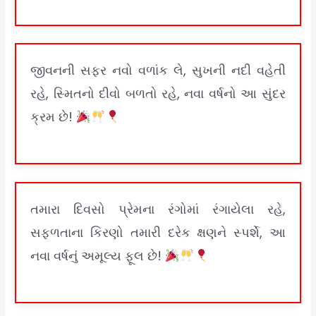
જીવનની સફર નવો વળાંક લે, સુખની નદી વહેતી
રહે, સ્મિતનો દીવો બળતો રહે, નવા વર્ષનો આ સુંદર
ક્રમ છે!
તમારા દિવસો પ્રેમના રંગોમાં રંગાયેલા રહે,
સફળતાના કિરણો તમારી દરેક ક્ષણને સ્પર્શે, આ
નવા વર્ષનું અમૂલ્ય ફૂલ છે!