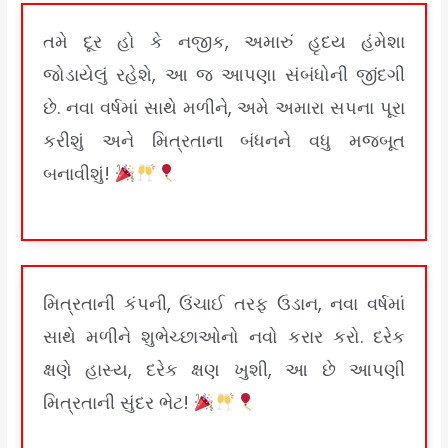
તમે દૂર હો કે નજીક, અમારું હૃદય હંમેશા
જોડાયેલું રહેશે, આ જ આપણા સંબંધોની જીંદગી
છે. નવા વર્ષમાં સાથે મળીને, અમે અમારા સપના પૂરા
કરીશું અને મિત્રતાના બંધનને વધુ મજબૂત
બનાવીશું!
મિત્રતાની કંપની, ઉંચાઈ તરફ ઉડાન, નવા વર્ષમાં
સાથે મળીને શુભેચ્છાઓનો નવો કરાર કરો. દરેક
ક્ષણે હાસ્ય, દરેક ક્ષણ ખુશી, આ છે આપણી
મિત્રતાની સુંદર ભેટ!