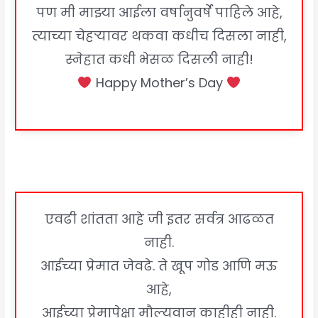
पण मी माझ्या आईला वर्षानुवर्षे पाहिले आहे,
त्याच्या चेहऱ्यावर थकवा कधीच दिसला नाही,
स्नेहात कधी भेसळ दिसली नाही!
Happy Mother’s Day
एवढी शांतता आहे जी इतर सर्वत्र आढळत
नाही.
आईच्या प्रेमात जेवढे. ते खूप गोड आणि मऊ
आहे,
आईच्या प्रेमापेक्षा मौल्यवान काहीही नाही.