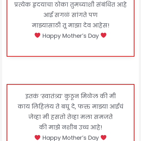
प्रत्येक हृदयाचा ठोका तुमच्याशी संबंधित आहे
आई सगळं सांगते पण
माझ्यासाठी तू माझा देव आहेस!
Happy Mother’s Day
इतकं ‘स्वातंत्र्य’ कुठून मिळेल की मी
काय लिहिलंय ते बघू दे, फक्त माझ्या आईचं
जेव्हा मी हसतो तेव्हा मला समजते
की माझे नशीब उच्च आहे!
Happy Mother’s Day