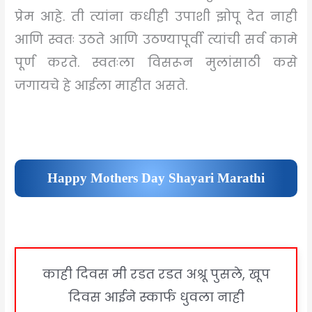
प्रेम आहे. ती त्यांना कधीही उपाशी झोपू देत नाही
आणि स्वतः उठते आणि उठण्यापूर्वी त्यांची सर्व कामे
पूर्ण करते. स्वतःला विसरून मुलांसाठी कसे
जगायचे हे आईला माहीत असते.
Happy Mothers Day Shayari Marathi
काही दिवस मी रडत रडत अश्रू पुसले, खूप
दिवस आईने स्कार्फ धुवला नाही