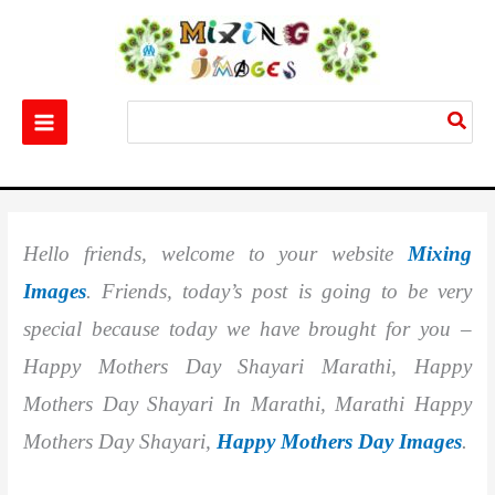
Skip
to
content
Search
for:
Home
Quotes & Wishes
Best 100+ Happy Mothers Day Shayari Marathi
Hello friends, welcome to your website
Mixing
Images
. Friends, today’s post is going to be very
special because today we have brought for you –
Happy Mothers Day Shayari Marathi, Happy
Mothers Day Shayari In Marathi, Marathi Happy
Mothers Day Shayari,
Happy Mothers Day Images
.