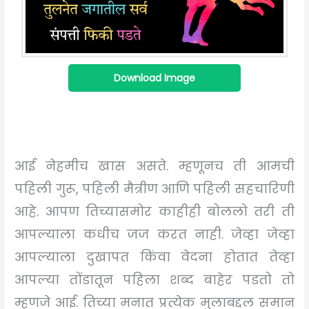
Download Image
आई नेहमीच खास असते. म्हणूनच ती आमची
पहिली गुरू, पहिली मैत्रीण आणि पहिली सहचारिणी
आहे. आपण तिच्यासमोर काहीही बोललो तरी ती
आपल्याला कधीच जज करत नाही. जेव्हा जेव्हा
आपल्याला दुखापत किंवा वेदना होतात तेव्हा
आपल्या तोंडातून पहिला शब्द बाहेर पडतो तो
म्हणजे आई. तिच्या मनात प्रत्येक मुलाबद्दल समान