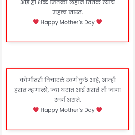
आई हा शब्द जितका लहान तितके त्याचे
महत्त्व जास्त.
Happy Mother’s Day
कोणीतरी विचारले स्वर्ग कुठे आहे, आम्ही
हसत म्हणालो, ज्या घरात आई असते ती जागा
स्वर्ग असते.
Happy Mother’s Day