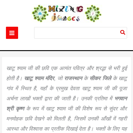
Skip
to
content
Search
for:
Home
God
Best 500+ Khatu Shyam Image HD – Khatu Shyam Image
खाटू श्याम जी की छवि एक अत्यंत पवित्र और श्रद्धा से भरी हुई
होती है।
खाटू श्याम मंदिर
, जो
राजस्थान
के
सीकर जिले
के खाटू
गांव में स्थित है, यहाँ के प्रमुख देवता खाटू श्याम जी की पूजा
अर्चना लाखों भक्तों द्वारा की जाती है। उनकी प्रतिमा में
भगवान
श्री कृष्ण
के रूप में खाटू श्याम जी की विशेष रूप से सुंदर और
मनमोहक छवि देखने को मिलती है, जिसमें उनकी आँखों में गहरी
आस्था और विश्वास का प्रतीक दिखाई देता है। भक्तों के लिए यह