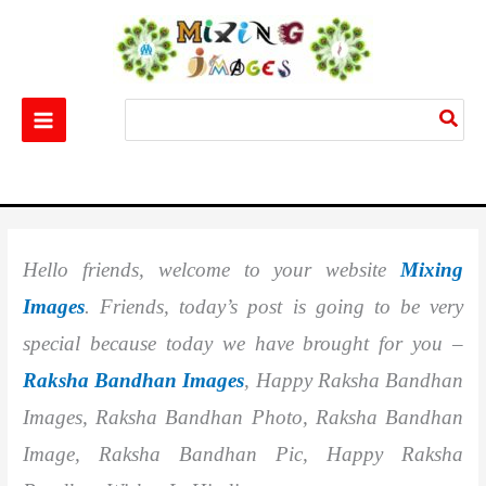
Skip
to
content
Search
for:
Home
Festival
Best 25+ Raksha Bandhan Images || Happy Raksha Bandhan
Images
Hello friends, welcome to your website
Mixing
Images
. Friends, today’s post is going to be very
special because today we have brought for you –
Raksha Bandhan Images
, Happy Raksha Bandhan
Images, Raksha Bandhan Photo, Raksha Bandhan
Image, Raksha Bandhan Pic, Happy Raksha