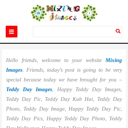
Skip
to
content
Search
for:
Home
Festival
Best 555+ Teddy Day Images
Hello friends, welcome to your website
Mixing
Images
. Friends, today’s post is going to be very
special because today we have brought for you –
Teddy Day Images
, Happy Teddy Day Images,
Teddy Day Pic, Teddy Day Kab Hai, Teddy Day
Photo, Teddy Day Image, Happy Teddy Day Pic,
Teddy Day Pics, Happy Teddy Day Photo, Teddy