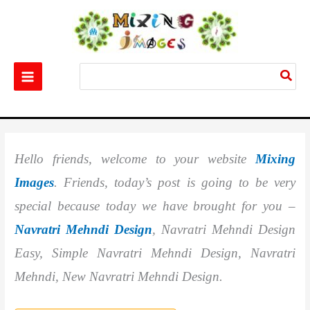
Skip
to
content
Search
for:
Home
Beauty & Fashion
Best 20+ Navratri Mehndi Design Easy
Hello friends, welcome to your website
Mixing
Images
. Friends, today’s post is going to be very
special because today we have brought for you –
Navratri Mehndi Design
, Navratri Mehndi Design
Easy, Simple Navratri Mehndi Design, Navratri
Mehndi, New Navratri Mehndi Design.